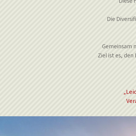
Diese 
Die Diversi
Gemeinsam mi
Ziel ist es, de
„
Lei
Ver