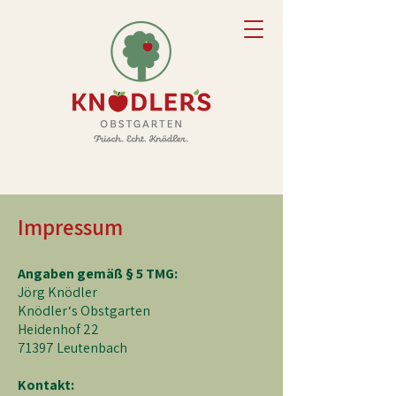
Impressum
Angaben gemäß § 5 TMG:
Jörg Knödler
Knödler‘s Obstgarten
Heidenhof 22
71397 Leutenbach
Kontakt: